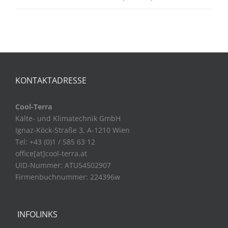
KONTAKTADRESSE
Cool-Terra
Kälte- und Klimatechnik GmbH
Ignaz-Köck-Straße 3, A-1210 Wien
Tel: +43 (0)1 / 585 63 12
office[at]cool-terra.at
UID-Nummer: ATU54502907
Firmenbuchnummer: 224396w
INFOLINKS