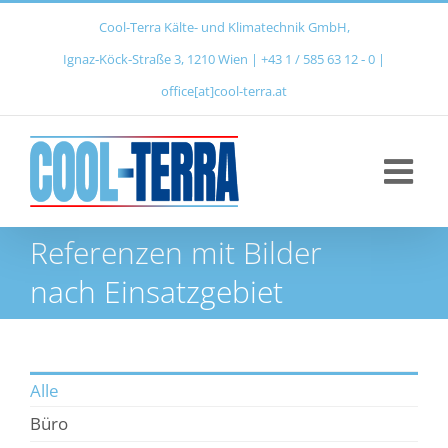
Zum
Cool-Terra Kälte- und Klimatechnik GmbH,
Inhalt
Ignaz‑Köck‑Straße 3, 1210 Wien | +43 1 / 585 63 12 ‑ 0 |
springen
office[at]cool-terra.at
Referenzen mit Bilder
nach Einsatzgebiet
Alle
Büro