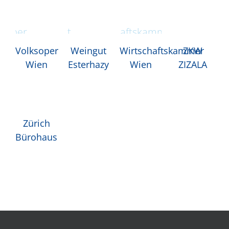
ksoper
Weingut
Wirtschaftskammer
ZKW
en
Esterhazy
Wien
ZIZALA
Volksoper
Weingut
Wirtschaftskammer
ZKW
Wien
Esterhazy
Wien
ZIZALA
ich
ohaus
Zürich
Bürohaus