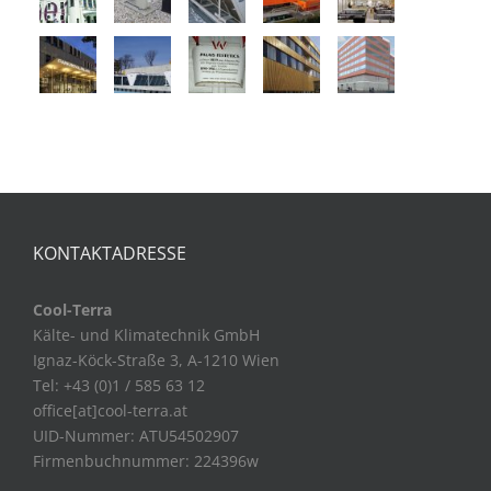
KONTAKTADRESSE
Cool-Terra
Kälte- und Klimatechnik GmbH
Ignaz-Köck-Straße 3, A-1210 Wien
Tel: +43 (0)1 / 585 63 12
office[at]cool-terra.at
UID-Nummer: ATU54502907
Firmenbuchnummer: 224396w