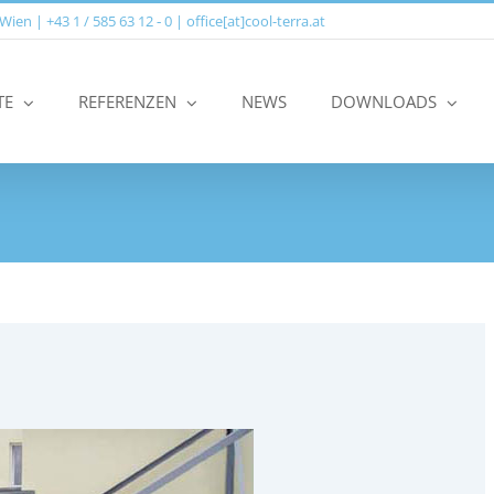
n | +43 1 / 585 63 12 ‑ 0 | office[at]cool-terra.at
TE
REFERENZEN
NEWS
DOWNLOADS