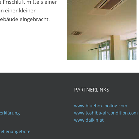
 Frischluft mittels einer
n einer kleiner
 Gebäude eingebracht.
PARTNERLINKS
www.blueboxcooling.com
erklärung
www.toshiba-aircondition.com
www.daikin.at
tellenangebote