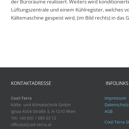
der Büroräume realisiert. Weiters wird konditionierte
Lüftungszentrale und einem Kühlregister, welches vo
Kältemaschine gespeist wird, (im Bild rechts) in das
KONTAKTADRESSE
INFOLINKS
Cool-Terra
Impressum
Kälte- und Klimatechnik GmbH
Datenschutz
Ignaz-Köck-Straße 3, A-1210 Wien
AGB
Tel: +43 (0)1 / 585 63 12
Cool-Terra S
office[at]cool-terra.at