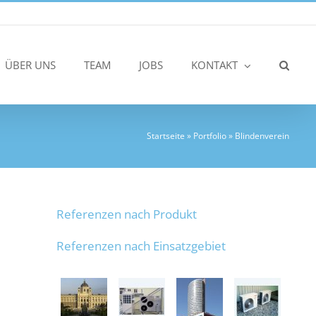
ÜBER UNS
TEAM
JOBS
KONTAKT
Startseite
»
Portfolio
»
Blindenverein
Referenzen nach Produkt
Referenzen nach Einsatzgebiet