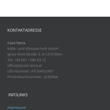
KONTAKTADRESSE
Cool-Terra
Kälte- und Klimatechnik GmbH
Ignaz-Köck-Straße 3, A-1210 Wien
Tel: +43 (0)1 / 585 63 12
office[at]cool-terra.at
UID-Nummer: ATU54502907
Firmenbuchnummer: 224396w
INFOLINKS
Impressum