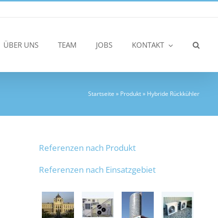
ÜBER UNS
TEAM
JOBS
KONTAKT
Startseite
»
Produkt
»
Hybride Rückkühler
Referenzen nach Produkt
Referenzen nach Einsatzgebiet