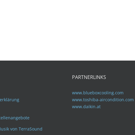
PARTNERLINKS
www.blueboxcooling.com
erklärung
www.toshiba-aircondition.com
www.daikin.at
tellenangebote
usik von TerraSound