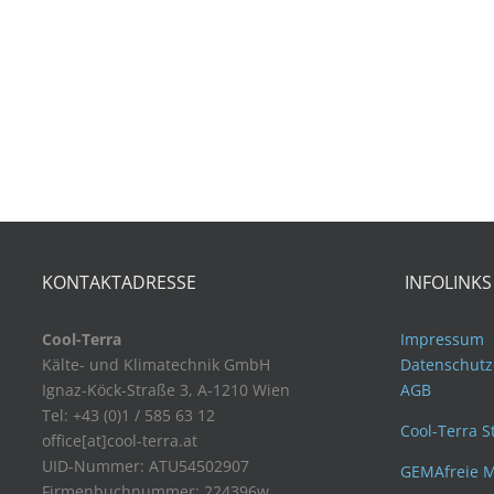
KONTAKTADRESSE
INFOLINKS
Cool-Terra
Impressum
Kälte- und Klimatechnik GmbH
Datenschutz
Ignaz-Köck-Straße 3, A-1210 Wien
AGB
Tel: +43 (0)1 / 585 63 12
Cool-Terra S
office[at]cool-terra.at
UID-Nummer: ATU54502907
GEMAfreie M
Firmenbuchnummer: 224396w