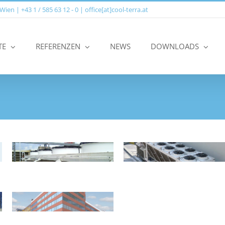
n | +43 1 / 585 63 12 ‑ 0 | office[at]cool-terra.at
TE
REFERENZEN
NEWS
DOWNLOADS
Bürohaus 1030
Wien