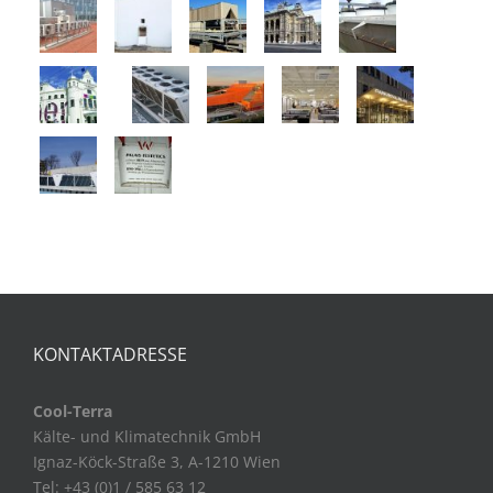
KONTAKTADRESSE
Cool-Terra
Kälte- und Klimatechnik GmbH
Ignaz-Köck-Straße 3, A-1210 Wien
Tel: +43 (0)1 / 585 63 12