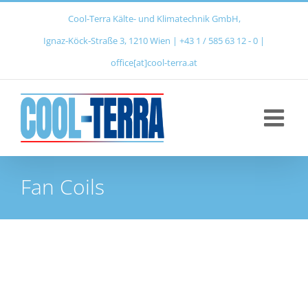
Zum
Cool-Terra Kälte- und Klimatechnik GmbH,
Inhalt
Ignaz‑Köck‑Straße 3, 1210 Wien | +43 1 / 585 63 12 ‑ 0 |
springen
office[at]cool-terra.at
Fan Coils
historisches
Florido
Nordsee
Bürohaus
eum
Tower
Wien
Wallnerstrasse
oper